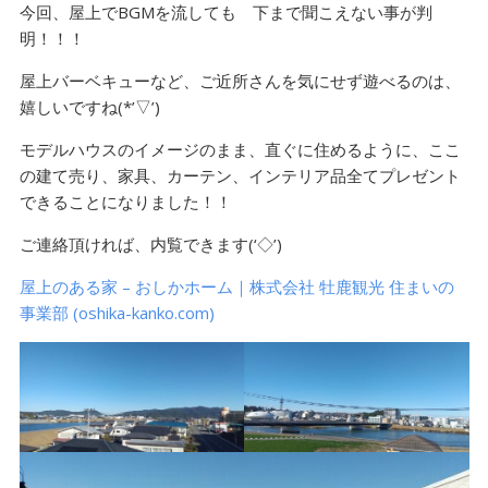
今回、屋上でBGMを流しても 下まで聞こえない事が判
明！！！
屋上バーベキューなど、ご近所さんを気にせず遊べるのは、
嬉しいですね(*’▽’)
モデルハウスのイメージのまま、直ぐに住めるように、ここ
の建て売り、家具、カーテン、インテリア品全てプレゼント
できることになりました！！
ご連絡頂ければ、内覧できます(‘◇’)ゞ
屋上のある家 – おしかホーム｜株式会社 牡鹿観光 住まいの
事業部 (oshika-kanko.com)