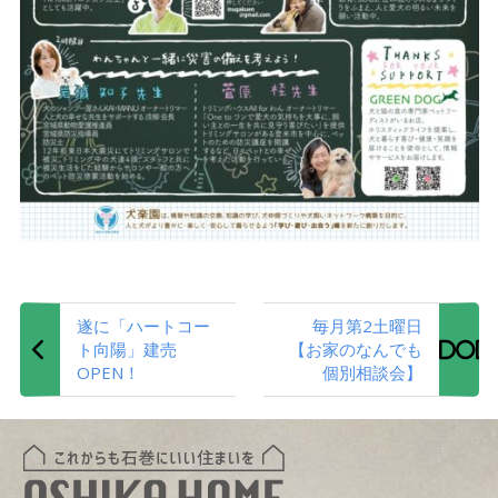
遂に「ハートコー
毎月第2土曜日
ト向陽」建売
【お家のなんでも
OPEN！
個別相談会】