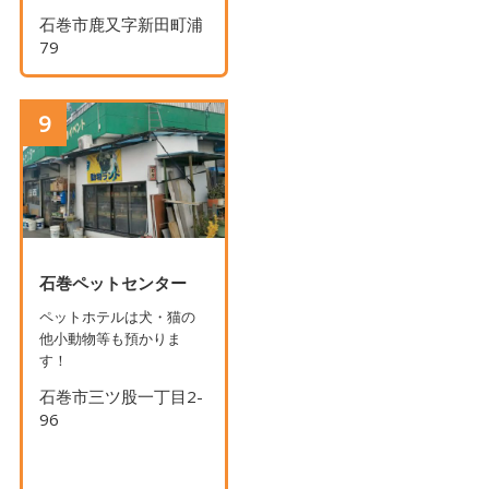
石巻市鹿又字新田町浦
79
9
石巻ペットセンター
ペットホテルは犬・猫の
他小動物等も預かりま
す！
石巻市三ツ股一丁目2-
96