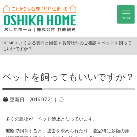
Togg
navig
MENU
HOME
>
よくある質問と回答
>
賃貸物件のご相談
>
ペットを飼って
もいいですか？
ペットを飼ってもいいですか？
更新日：2016.07.21｜
多くの建物が、ペット禁止となっています。
無断で飼育すると、退去を求められたり、退室時に多額の原