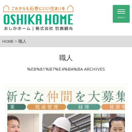
Togg
navig
MENU
HOME
>
職人
職人
%E8%81%B7%E4%BA%BA ARCHIVES